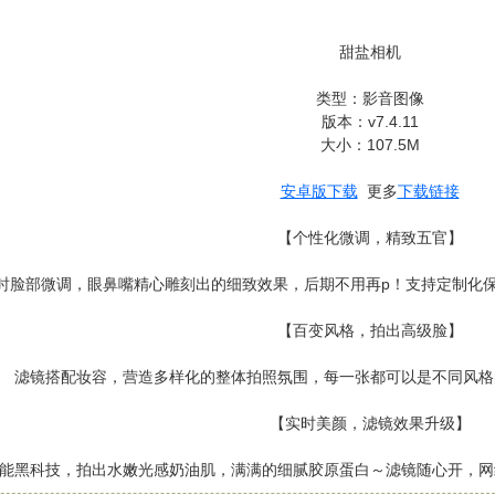
甜盐相机
类型：影音图像
版本：v7.4.11
大小：107.5M
安卓版下载
更多
下载链接
【个性化微调，精致五官】
时脸部微调，眼鼻嘴精心雕刻出的细致效果，后期不用再p！支持定制化
【百变风格，拍出高级脸】
滤镜搭配妆容，营造多样化的整体拍照氛围，每一张都可以是不同风格
【实时美颜，滤镜效果升级】
能黑科技，拍出水嫩光感奶油肌，满满的细腻胶原蛋白～滤镜随心开，网