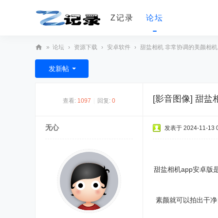
Z记录
论坛
»
论坛
›
资源下载
›
安卓软件
›
甜盐相机 非常协调的美颜相机，
z
发新帖
记
录
[影音图像]
甜盐
查看:
1097
|
回复:
0
无心
发表于 2024-11-13 0
甜盐相机app安卓
素颜就可以拍出干净