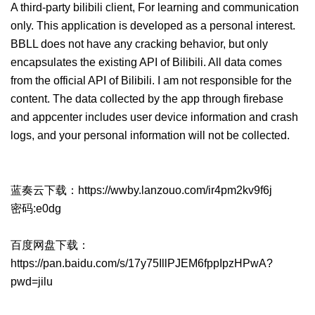
A third-party bilibili client, For learning and communication
only. This application is developed as a personal interest.
BBLL does not have any cracking behavior, but only
encapsulates the existing API of Bilibili. All data comes
from the official API of Bilibili. I am not responsible for the
content. The data collected by the app through firebase
and appcenter includes user device information and crash
logs, and your personal information will not be collected.
蓝奏云下载：
https://wwby.lanzouo.com/ir4pm2kv9f6j
密码:e0dg
百度网盘下载：
https://pan.baidu.com/s/17y75IllPJEM6fppIpzHPwA?
pwd=jilu